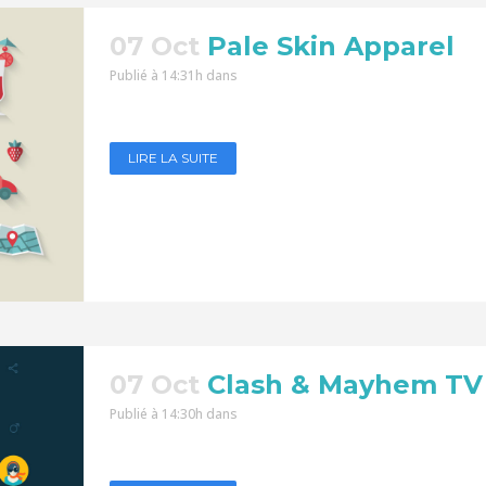
07 Oct
Pale Skin Apparel
Publié à 14:31h
dans
LIRE LA SUITE
07 Oct
Clash & Mayhem TV
Publié à 14:30h
dans