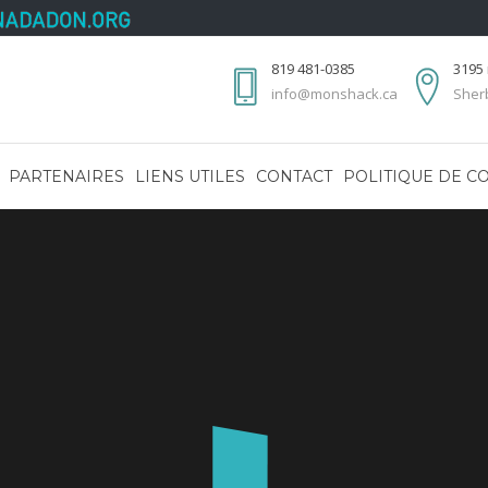
819 481-0385
3195 
info@monshack.ca
Sher
PARTENAIRES
LIENS UTILES
CONTACT
POLITIQUE DE CO