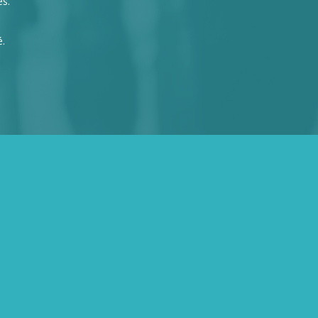
és.
é.