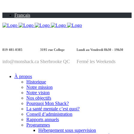
Français
819 481-0385
3195 rue College
Lundi au Vendredi 8h30 - 19h30
info@monshack.ca
Sherbrooke QC
Fermé les Weekends
À propos
Historique
Notre mission
Notre vision
Nos objectifs
Pourquoi Mon Shack?
La santé mentale c’est quoi?
Conseil d’administration
Rapports annuels
Programmes
Hébergement sous supervision