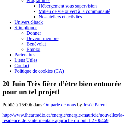
Programmes
Hébergement sous supervision
Milieu de vie ouvert à la communauté
Nos ateliers et activités
Univers-Shack
S’impliquer
Donner
Devenir membre
Bénévolat
Emploi
Partenaires
Liens Utiles
Contact
Politique de cookies (CA)
20 Juin
Très fière d’être bien entourée
pour un tel projet!
Publié à 15:00h
dans
On parle de nous
by
Josée Parent
http://www.iheartradio.ca/energie/energie-mauricie/nouvelles/la-
residence-de-sante-mentale-approche-du-but-1.2706469