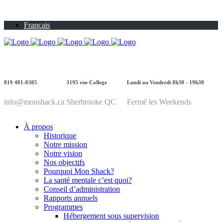
Français
819 481-0385
3195 rue College
Lundi au Vendredi 8h30 - 19h30
info@monshack.ca
Sherbrooke QC
Fermé les Weekends
À propos
Historique
Notre mission
Notre vision
Nos objectifs
Pourquoi Mon Shack?
La santé mentale c’est quoi?
Conseil d’administration
Rapports annuels
Programmes
Hébergement sous supervision