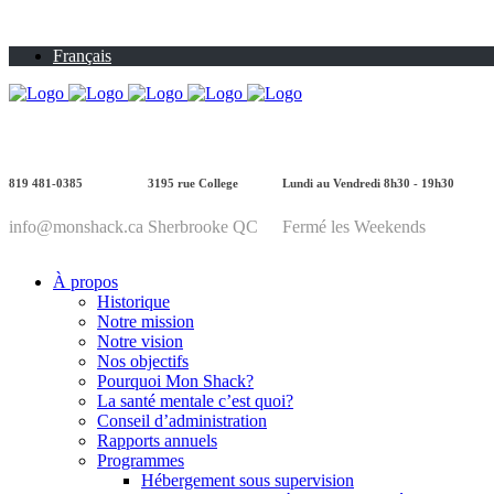
Français
819 481-0385
3195 rue College
Lundi au Vendredi 8h30 - 19h30
info@monshack.ca
Sherbrooke QC
Fermé les Weekends
À propos
Historique
Notre mission
Notre vision
Nos objectifs
Pourquoi Mon Shack?
La santé mentale c’est quoi?
Conseil d’administration
Rapports annuels
Programmes
Hébergement sous supervision