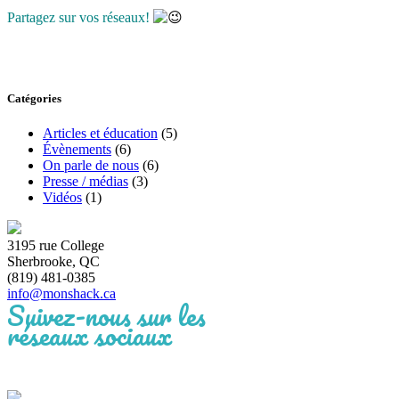
Partagez sur vos réseaux!
Catégories
Articles et éducation
(5)
Évènements
(6)
On parle de nous
(6)
Presse / médias
(3)
Vidéos
(1)
3195 rue College
Sherbrooke, QC
(819) 481-0385
info@monshack.ca
Suivez-nous sur les
réseaux sociaux