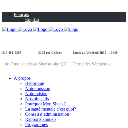
Français
English
819 481-0385
3195 rue College
Lundi au Vendredi 8h30 - 19h30
info@monshack.ca
Sherbrooke QC
Fermé les Weekends
À propos
Historique
Notre mission
Notre vision
Nos objectifs
Pourquoi Mon Shack?
La santé mentale c’est quoi?
Conseil d’administration
Rapports annuels
Programmes