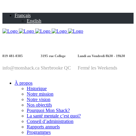
Français
English
819 481-0385
3195 rue College
Lundi au Vendredi 8h30 - 19h30
info@monshack.ca
Sherbrooke QC
Fermé les Weekends
À propos
Historique
Notre mission
Notre vision
Nos objectifs
Pourquoi Mon Shack?
La santé mentale c’est quoi?
Conseil d’administration
Rapports annuels
Programmes