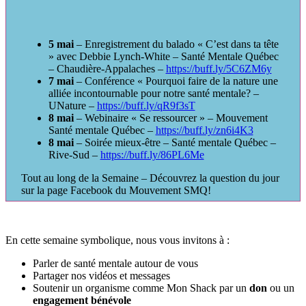
5 mai
– Enregistrement du balado « C’est dans ta tête
» avec Debbie Lynch-White – Santé Mentale Québec
– Chaudière-Appalaches –
https://buff.ly/5C6ZM6y
7 mai
– Conférence « Pourquoi faire de la nature une
alliée incontournable pour notre santé mentale? –
UNature –
https://buff.ly/qR9f3sT
8 mai
– Webinaire « Se ressourcer » – Mouvement
Santé mentale Québec –
https://buff.ly/zn6i4K3
8 mai
– Soirée mieux-être – Santé mentale Québec –
Rive-Sud –
https://buff.ly/86PL6Me
Tout au long de la Semaine – Découvrez la question du jour
sur la page Facebook du Mouvement SMQ!
En cette semaine symbolique, nous vous invitons à :
Parler de santé mentale autour de vous
Partager nos vidéos et messages
Soutenir un organisme comme Mon Shack par un
don
ou un
engagement bénévole