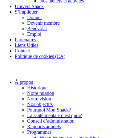
Nos ateliers et activités
Univers-Shack
S’impliquer
Donner
Devenir membre
Bénévolat
Emploi
Partenaires
Liens Utiles
Contact
Politique de cookies (CA)
À propos
Historique
Notre mission
Notre vision
Nos objectifs
Pourquoi Mon Shack?
La santé mentale c’est quoi?
Conseil d’administration
Rapports annuels
Programmes
Hébergement sous supervision