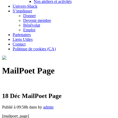
Nos ateliers et activités
Univers-Shack
S’impliquer
Donner
Devenir membre
Bénévolat
Emploi
Partenaires
Liens Utiles
Contact
Politique de cookies (CA)
MailPoet Page
18 Déc
MailPoet Page
Publié à 09:58h
dans
by
admin
[mailpoet_page]