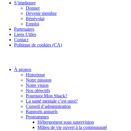
S’impliquer
Donner
Devenir membre
Bénévolat
Emploi
Partenaires
Liens Utiles
Contact
Politique de cookies (CA)
À propos
Historique
Notre mission
Notre vision
Nos objectifs
Pourquoi Mon Shack?
La santé mentale c’est quoi?
Conseil d’administration
Rapports annuels
Programmes
Hébergement sous supervision
Milieu de vie ouvert à la communauté